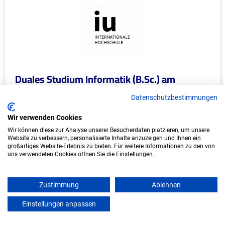
Duales Studium Informatik (B.Sc.) am
virtuellen Campus - FBSC GmbH
Datenschutzbestimmungen
FBSC GmbH
Wir verwenden Cookies
In Kooperation mit IU Duales Studium (Internationale
Wir können diese zur Analyse unserer Besucherdaten platzieren, um unsere
Website zu verbessern, personalisierte Inhalte anzuzeigen und Ihnen ein
Hochschule)
großartiges Website-Erlebnis zu bieten. Für weitere Informationen zu den von
uns verwendeten Cookies öffnen Sie die Einstellungen.
bundesweit
Start: Oktober 2026
Zustimmung
Ablehnen
Freie Plätze: 1
Einstellungen anpassen
mein azubister