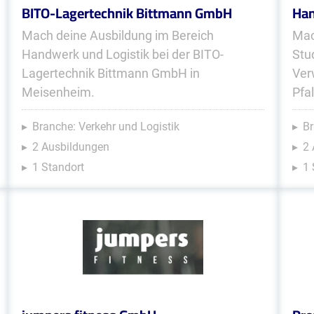
BITO-Lagertechnik Bittmann GmbH
Han
Mach deine Ausbildung im Bereich
Mac
Handwerk und Logistik bei der BITO-
Stu
Lagertechnik Bittmann GmbH in
Ver
Meisenheim.
Pfa
Branche: Verkehr und Logistik
Br
2 Ausbildungen
2
1 Standort
1 