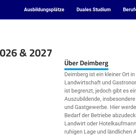
Ausbildungsplätze
Duales Studium
Beruf
2026 & 2027
Leaflet
| ©
OpenStreetMap2
contributors
Über Deimberg
Deimberg ist ein kleiner Ort i
Landwirtschaft und Gastronom
ist begrenzt, jedoch gibt es 
Auszubildende, insbesondere 
und Gastgewerbe. Hier werde
Bedarf der Betriebe abzudecke
Landwirt oder Hotelkaufmann/
ruhigen Lage und ländlichen 