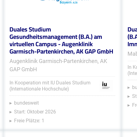
Duales Studium
Dua
Gesundheitsmanagement (B.A.) am
(B.
virtuellen Campus - Augenklinik
Im
Garmisch-Partenkirchen, AK GAP GmbH
Mab
Augenklinik Garmisch-Partenkirchen, AK
In K
GAP GmbH
(Int
In Kooperation mit IU Duales Studium
b
(Internationale Hochschule)
St
bundesweit
Fr
Start: Oktober 2026
Freie Plätze: 1