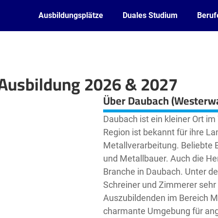
Ausbildungsplätze
Duales Studium
Beruf
 Ausbildung 2026 & 2027
Leaflet
| ©
OpenStreetMap2
contributors
Über Daubach (Westerwa
Daubach ist ein kleiner Ort 
Region ist bekannt für ihre La
Metallverarbeitung. Beliebte 
und Metallbauer. Auch die He
Branche in Daubach. Unter d
Schreiner und Zimmerer sehr g
Auszubildenden im Bereich Me
charmante Umgebung für ange