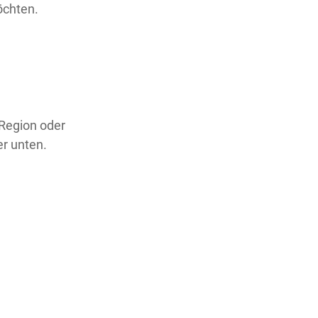
öchten.
 Region oder
er unten.