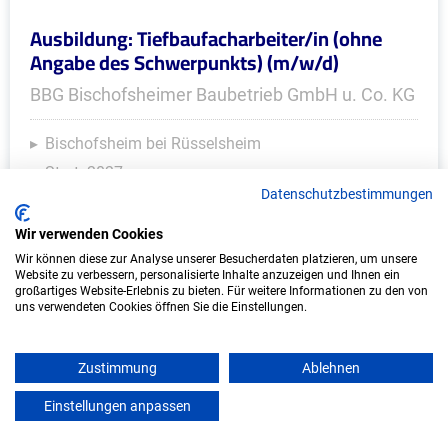
Ausbildung: Tiefbaufacharbeiter/in (ohne
Angabe des Schwerpunkts) (m/w/d)
BBG Bischofsheimer Baubetrieb GmbH u. Co. KG
Bischofsheim bei Rüsselsheim
Start: 2027
Datenschutzbestimmungen
Freie Plätze: 1
Wir verwenden Cookies
Wir können diese zur Analyse unserer Besucherdaten platzieren, um unsere
Website zu verbessern, personalisierte Inhalte anzuzeigen und Ihnen ein
Weitere Ausbildungsplätze
großartiges Website-Erlebnis zu bieten. Für weitere Informationen zu den von
uns verwendeten Cookies öffnen Sie die Einstellungen.
Zustimmung
Ablehnen
IT/Computer - Ausbildungsplätze
Einstellungen anpassen
mein azubister