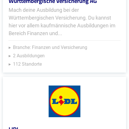
Württembergische Versicherung AG
Mach deine Ausbildung bei der
Württembergischen Versicherung. Du kannst
hier vor allem kaufmännische Ausbildungen im
Bereich Finanzen und...
Branche: Finanzen und Versicherung
2 Ausbildungen
112 Standorte