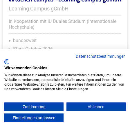
Learning Campus gGmbH
In Kooperation mit IU Duales Studium (Internationale
Hochschule)
bundesweit
Start: Oktober 2026
Datenschutzbestimmungen
Freie Plätze: 1
Wir verwenden Cookies
Wir können diese zur Analyse unserer Besucherdaten platzieren, um unsere
Website zu verbessern, personalisierte Inhalte anzuzeigen und Ihnen ein
großartiges Website-Erlebnis zu bieten. Für weitere Informationen zu den von
uns verwendeten Cookies öffnen Sie die Einstellungen.
Zustimmung
Ablehnen
Einstellungen anpassen
mein azubister
Duales Studium Soziale Arbeit (B.A.) am
virtuellen Campus - Heilpädagogisches