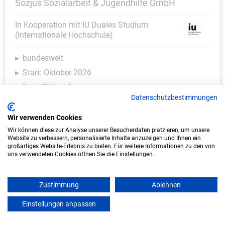
Sozjus Sozialarbeit & Jugendhilfe GmbH
In Kooperation mit IU Duales Studium
(Internationale Hochschule)
bundesweit
Start: Oktober 2026
Freie Plätze: 1
Datenschutzbestimmungen
Wir verwenden Cookies
Wir können diese zur Analyse unserer Besucherdaten platzieren, um unsere
Website zu verbessern, personalisierte Inhalte anzuzeigen und Ihnen ein
großartiges Website-Erlebnis zu bieten. Für weitere Informationen zu den von
uns verwendeten Cookies öffnen Sie die Einstellungen.
Zustimmung
Ablehnen
Duales Studium Soziale Arbeit (B.A.) am
Einstellungen anpassen
mein azubister
virtuellen Campus - Bayerisches Rotes Kreuz
– Kreisverband Rhön-Grabfeld