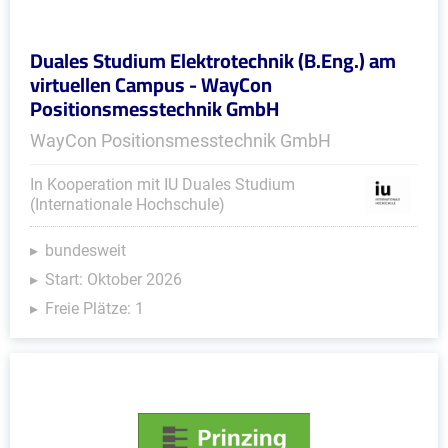
Duales Studium Elektrotechnik (B.Eng.) am
virtuellen Campus - WayCon
Positionsmesstechnik GmbH
WayCon Positionsmesstechnik GmbH
In Kooperation mit IU Duales Studium
(Internationale Hochschule)
bundesweit
Start: Oktober 2026
Freie Plätze: 1