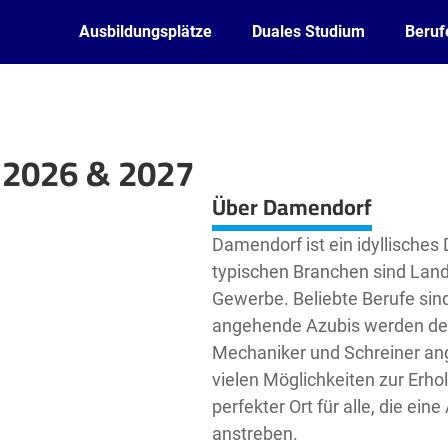
Ausbildungsplätze
Duales Studium
Beruf
 2026 & 2027
Leaflet
| ©
OpenStreetMap2
contributors
Über Damendorf
Damendorf ist ein idyllisches 
typischen Branchen sind Land
Gewerbe. Beliebte Berufe sind
angehende Azubis werden derz
Mechaniker und Schreiner ang
vielen Möglichkeiten zur Erho
perfekter Ort für alle, die ei
anstreben.