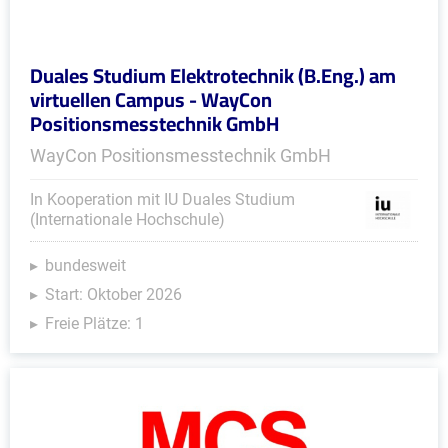
Duales Studium Elektrotechnik (B.Eng.) am
virtuellen Campus - WayCon
Positionsmesstechnik GmbH
WayCon Positionsmesstechnik GmbH
In Kooperation mit IU Duales Studium
(Internationale Hochschule)
bundesweit
Start: Oktober 2026
Freie Plätze: 1