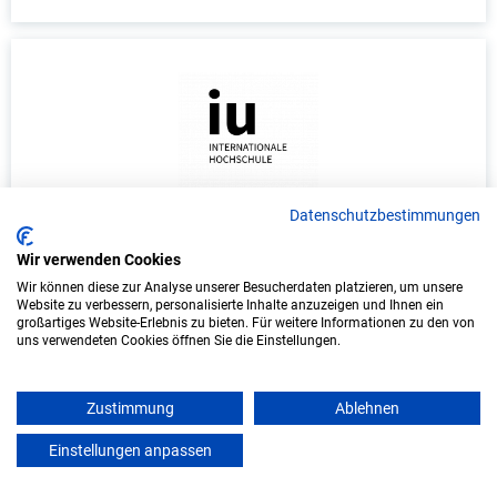
Datenschutzbestimmungen
Duales Studium Informatik (B.Sc.) am
virtuellen Campus - FBSC GmbH
Wir verwenden Cookies
Wir können diese zur Analyse unserer Besucherdaten platzieren, um unsere
FBSC GmbH
Website zu verbessern, personalisierte Inhalte anzuzeigen und Ihnen ein
großartiges Website-Erlebnis zu bieten. Für weitere Informationen zu den von
uns verwendeten Cookies öffnen Sie die Einstellungen.
In Kooperation mit IU Duales Studium (Internationale
Hochschule)
Zustimmung
Ablehnen
bundesweit
Einstellungen anpassen
Start: Oktober 2026
mein azubister
Freie Plätze: 1