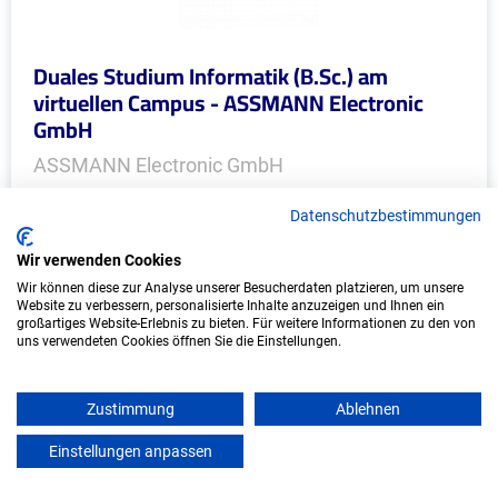
Duales Studium Informatik (B.Sc.) am
virtuellen Campus - ASSMANN Electronic
GmbH
ASSMANN Electronic GmbH
In Kooperation mit IU Duales Studium (Internationale
Datenschutzbestimmungen
Hochschule)
Wir verwenden Cookies
bundesweit
Wir können diese zur Analyse unserer Besucherdaten platzieren, um unsere
Website zu verbessern, personalisierte Inhalte anzuzeigen und Ihnen ein
Start: Oktober 2026
großartiges Website-Erlebnis zu bieten. Für weitere Informationen zu den von
uns verwendeten Cookies öffnen Sie die Einstellungen.
Freie Plätze: 1
Zustimmung
Ablehnen
Einstellungen anpassen
mein azubister