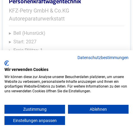
Personenkraftwagentechnik
KFZ-Petry GmbH & Co.KG
Autoreparaturwerkstatt
Bell (Hunsrück)
Start: 2027
Freie Plätze: 1
Datenschutzbestimmungen
Wir verwenden Cookies
Weitere Ausbildungsplätze
Wir können diese zur Analyse unserer Besucherdaten platzieren, um unsere
Website zu verbessern, personalisierte Inhalte anzuzeigen und Ihnen ein
großartiges Website-Erlebnis zu bieten. Für weitere Informationen zu den von
uns verwendeten Cookies öffnen Sie die Einstellungen.
IT/Computer - Ausbildungsplätze
Zustimmung
Ablehnen
Einstellungen anpassen
mein azubister