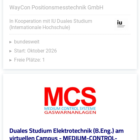
WayCon Positionsmesstechnik GmbH
In Kooperation mit IU Duales Studium
(Internationale Hochschule)
bundesweit
Start: Oktober 2026
Freie Plätze: 1
Duales Studium Elektrotechnik (B.Eng.) am
virtuellen Campus - MEDIUM-CONTROL-