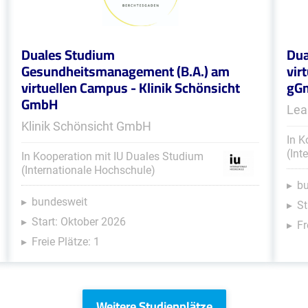
Duales Studium
Dua
Gesundheitsmanagement (B.A.) am
vir
virtuellen Campus - Klinik Schönsicht
gG
GmbH
Lea
Klinik Schönsicht GmbH
In K
(Int
In Kooperation mit IU Duales Studium
(Internationale Hochschule)
b
bundesweit
St
Start: Oktober 2026
Fr
Freie Plätze: 1
Weitere Studienplätze