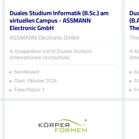
Duales Studium Informatik (B.Sc.) am
Dua
virtuellen Campus - ASSMANN
(B.
Electronic GmbH
Th
ASSMANN Electronic GmbH
The
In Kooperation mit IU Duales Studium
In K
(Internationale Hochschule)
(Int
bundesweit
b
Start: Oktober 2026
St
Freie Plätze: 1
Fr