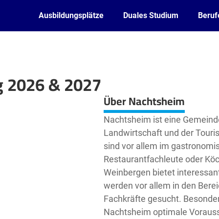
Ausbildungsplätze
Duales Studium
Beruf
g 2026 & 2027
Leaflet
| ©
OpenStreetMap2
contributors
Über Nachtsheim
Nachtsheim ist eine Gemeinde
Landwirtschaft und der Touris
sind vor allem im gastronomis
Restaurantfachleute oder Köc
Weinbergen bietet interessan
werden vor allem in den Bere
Fachkräfte gesucht. Besonder
Nachtsheim optimale Vorausse