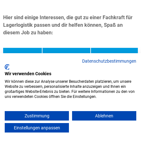
Hier sind einige Interessen, die gut zu einer Fachkraft für
Lagerlogistik passen und dir helfen können, Spaß an
diesem Job zu haben:
Warum es wichtig
Woran du es z.B.
Interesse
Datenschutzbestimmungen
ist
erkennen kannst
Wir verwenden Cookies
Wenn du schon
Wir können diese zur Analyse unserer Besucherdaten platzieren, um unsere
mal überlegt
Website zu verbessern, personalisierte Inhalte anzuzeigen und Ihnen ein
großartiges Website-Erlebnis zu bieten. Für weitere Informationen zu den von
hast, wie die
uns verwendeten Cookies öffnen Sie die Einstellungen.
Pakete von
Wenn du dich für
Online-
Logistik
Bestellungen zu
interessierst,
dir nach Hause
Zustimmung
Ablehnen
verstehst du, wie
kommen, hast du
Waren von einem
einen ersten
Einstellungen anpassen
3 freie Stellen
Logistik
Ort zum anderen
Eindruck von
gelangen. Das
Logistik. Du