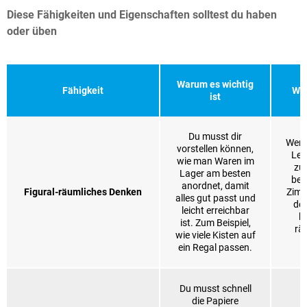
Diese Fähigkeiten und Eigenschaften solltest du haben
oder üben
Warum es wichtig
Fähigkeit
Wie
ist
Du musst dir
Wenn
vorstellen können,
Leg
wie man Waren im
zu
Lager am besten
bei
anordnet, damit
Figural-räumliches Denken
Zimm
alles gut passt und
dei
leicht erreichbar
ka
ist. Zum Beispiel,
rä
wie viele Kisten auf
ein Regal passen.
Du musst schnell
die Papiere