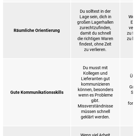
Du solltest in der
Lage sein, dich in
Wen
großen Lagerhallen
Ei
zurechtzufinden,
ver
Räumliche Orientierung
damit du schnell
zu f
die richtigen Waren
zu b
findest, ohne Zeit
d
zu verlieren.
Du musst mit
Kollegen und
Üb
Lieferanten gut
kommunizieren
Gru
können, besonders
Gute Kommunikationsskills
Sc
wenn es Probleme
d
gibt.
form
Missverständnisse
müssen schnell
geklärt werden.
Wenn viel Arbeit