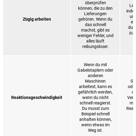
überprüfen
Les
können, die zu den
inde
Lieferungen
und
Zügig arbeiten
gehören. Wenn du
ei
das schnell
dur
machst, gibt es
zum
weniger Fehler, und
alles läuft
reibungsloser.
Wenn du mit
Gabelstaplern oder
anderen
Maschinen
Sp
arbeitest, kann es
oder
gefährlich werden,
de
Reaktionsgeschwindigkeit
wenn du nicht
Verä
schnell reagierst.
mus
Du musst zum
Reak
Beispiel schnell
anhalten können,
wenn etwas im
Weg ist.