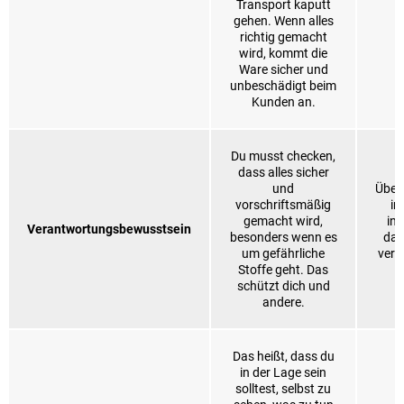
Transport kaputt
gehen. Wenn alles
richtig gemacht
wird, kommt die
Ware sicher und
unbeschädigt beim
Kunden an.
Du musst checken,
dass alles sicher
und
Über
vorschriftsmäßig
in
gemacht wird,
ind
Verantwortungsbewusstsein
besonders wenn es
das
um gefährliche
vers
Stoffe geht. Das
schützt dich und
andere.
Das heißt, dass du
in der Lage sein
solltest, selbst zu