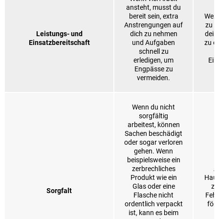
ansteht, musst du
bereit sein, extra
Wenn
Anstrengungen auf
zu t
Leistungs- und
dich zu nehmen
dein
Einsatzbereitschaft
und Aufgaben
zu er
schnell zu
erledigen, um
Ein
Engpässe zu
vermeiden.
Wenn du nicht
sorgfältig
arbeitest, können
Sachen beschädigt
oder sogar verloren
gehen. Wenn
beispielsweise ein
zerbrechliches
A
Produkt wie ein
Haus
Glas oder eine
zu
Sorgfalt
Flasche nicht
Fehl
ordentlich verpackt
förd
ist, kann es beim