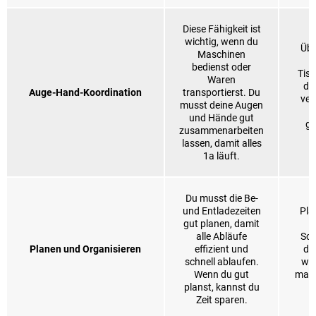
Diese Fähigkeit ist
wichtig, wenn du
Übe
Maschinen
bedienst oder
Tisc
Waren
de
Auge-Hand-Koordination
transportierst. Du
ver
musst deine Augen
und Hände gut
gl
zusammenarbeiten
lassen, damit alles
1a läuft.
Du musst die Be-
und Entladezeiten
Plan
gut planen, damit
alle Abläufe
Sch
Planen und Organisieren
effizient und
di
schnell ablaufen.
wer
Wenn du gut
mach
planst, kannst du
Zeit sparen.