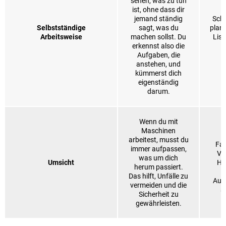
sehen, was zu tun
ist, ohne dass dir
jemand ständig
Schu
Selbstständige
sagt, was du
plan
Arbeitsweise
machen sollst. Du
List
erkennst also die
Aufgaben, die
anstehen, und
kümmerst dich
eigenständig
darum.
Wenn du mit
Maschinen
arbeitest, musst du
Fah
immer aufpassen,
Ve
was um dich
Umsicht
Hi
herum passiert.
s
Das hilft, Unfälle zu
Aufm
vermeiden und die
a
Sicherheit zu
gewährleisten.