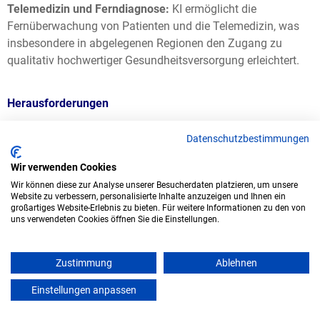
Telemedizin und Ferndiagnose:
KI ermöglicht die
Fernüberwachung von Patienten und die Telemedizin, was
insbesondere in abgelegenen Regionen den Zugang zu
qualitativ hochwertiger Gesundheitsversorgung erleichtert.
Herausforderungen
Datenschutzbestimmungen
Arbeitsplatzverlust:
Die Automatisierung von
Pflegeaufgaben durch KI könnte die Sorge um den Verlust
Wir verwenden Cookies
von Arbeitsplätzen in der Pflege verstärken. Insbesondere
Wir können diese zur Analyse unserer Besucherdaten platzieren, um unsere
einfachere Aufgaben wie die Grundpflege könnten
Website zu verbessern, personalisierte Inhalte anzuzeigen und Ihnen ein
großartiges Website-Erlebnis zu bieten. Für weitere Informationen zu den von
maschinell durchgeführt werden.
uns verwendeten Cookies öffnen Sie die Einstellungen.
Zwischenmenschliche Aspekte:
Pflege ist nicht nur auf
Zustimmung
Ablehnen
medizinische Aufgaben beschränkt, sondern erfordert auch
Einstellungen anpassen
Empathie und emotionale Unterstützung. Der
mein azubister
zwischenmenschliche Kontakt zwischen Pflegekraft und