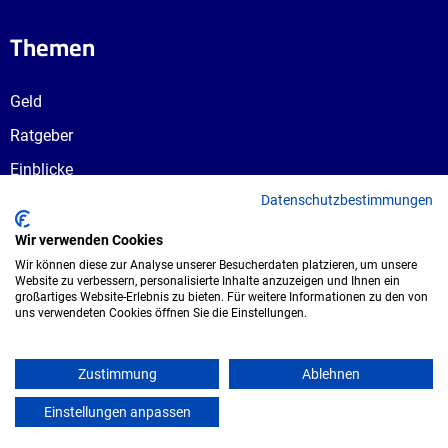
Themen
Geld
Ratgeber
Einblicke
Datenschutzbestimmungen
Ausbildungswege
Berufswahl
Wir verwenden Cookies
Wir können diese zur Analyse unserer Besucherdaten platzieren, um unsere
Website zu verbessern, personalisierte Inhalte anzuzeigen und Ihnen ein
großartiges Website-Erlebnis zu bieten. Für weitere Informationen zu den von
uns verwendeten Cookies öffnen Sie die Einstellungen.
Copyright © 2026 UmspannwerX Zukunft
GmbH. Alle Rechte vorbehalten.
Zustimmung
Ablehnen
Einstellungen anpassen
mein azubister