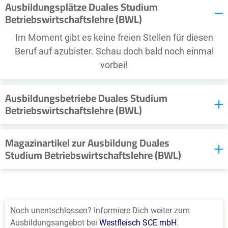
Ausbildungsplätze Duales Studium
Betriebswirtschaftslehre (BWL)
Im Moment gibt es keine freien Stellen für diesen
Beruf auf azubister. Schau doch bald noch einmal
vorbei!
Ausbildungsbetriebe Duales Studium
Betriebswirtschaftslehre (BWL)
Im Moment stellt sich kein Ausbildungsbetrieb für
Magazinartikel zur Ausbildung Duales
diesen Beruf vor. Schau doch bald noch einmal vorbei!
Studium Betriebswirtschaftslehre (BWL)
Sie möchten als Ausbildungsbetrieb hier empfohlen
werden? Dann nehmen Sie mit uns
Kontakt
auf
Noch unentschlossen? Informiere Dich weiter zum
Ausbildungsangebot bei
Westfleisch SCE mbH
.